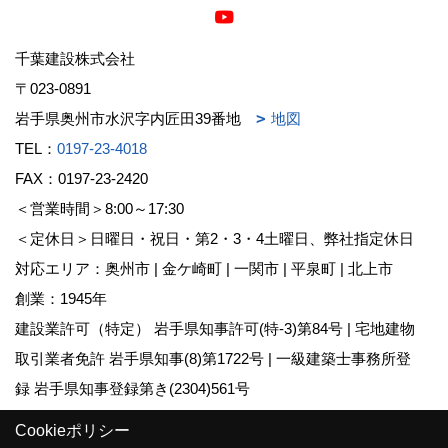
千葉建設株式会社
〒023-0891
岩手県奥州市水沢字内匠田39番地
地図
TEL：
0197-23-4018
FAX：0197-23-2420
＜営業時間＞8:00～17:30
＜定休日＞日曜日・祝日・第2・3・4土曜日、弊社指定休日
対応エリア：奥州市 | 金ケ崎町 | 一関市 | 平泉町 | 北上市
創業：1945年
建設業許可（特定） 岩手県知事許可(特-3)第84号 | 宅地建物
取引業者免許 岩手県知事(8)第1722号 | 一級建築士事務所登
録 岩手県知事登録第き(2304)561号
大規模木造建築 | yess建築 | 一般建築 | 公共建築
Cookieポリシー