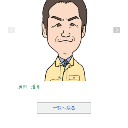
廣田 道博
吉崎 
一覧へ戻る