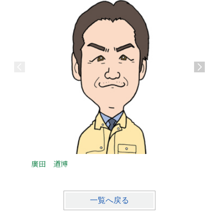
廣田 道博
吉崎 
一覧へ戻る