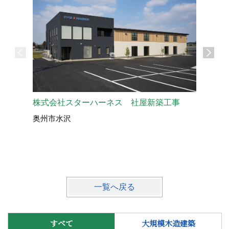
株式会社スターハーネス 社屋新築工事
マルヰ産
奥州市水沢
奥州市水
一覧へ戻る
すべて
大規模木造建築