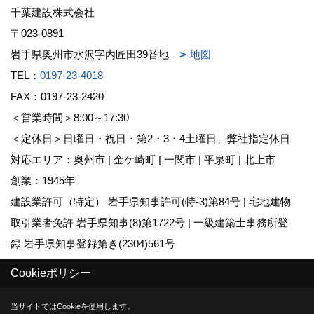
千葉建設株式会社
〒023-0891
岩手県奥州市水沢字内匠田39番地
地図
TEL：
0197-23-4018
FAX：0197-23-2420
＜営業時間＞8:00～17:30
＜定休日＞日曜日・祝日・第2・3・4土曜日、弊社指定休日
対応エリア：奥州市 | 金ケ崎町 | 一関市 | 平泉町 | 北上市
創業：1945年
建設業許可（特定） 岩手県知事許可(特-3)第84号 | 宅地建物
取引業者免許 岩手県知事(8)第1722号 | 一級建築士事務所登
録 岩手県知事登録第き(2304)561号
大規模木造建築 | yess建築 | 一般建築 | 公共建築
Cookieポリシー
Copyright (c) chibakensetsu. All Rights Reserved.
当サイトではCookieを使用します。