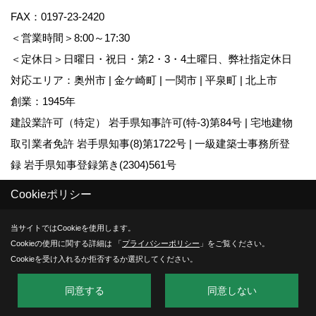
FAX：0197-23-2420
＜営業時間＞8:00～17:30
＜定休日＞日曜日・祝日・第2・3・4土曜日、弊社指定休日
対応エリア：奥州市 | 金ケ崎町 | 一関市 | 平泉町 | 北上市
創業：1945年
建設業許可（特定） 岩手県知事許可(特-3)第84号 | 宅地建物
取引業者免許 岩手県知事(8)第1722号 | 一級建築士事務所登
録 岩手県知事登録第き(2304)561号
大規模木造建築 | yess建築 | 一般建築 | 公共建築
Cookieポリシー
Copyright (c) chibakensetsu. All Rights Reserved.
当サイトではCookieを使用します。
Cookieの使用に関する詳細は 「
プライバシーポリシー
」をご覧ください。
Produced by
ゴデスクリエイト
Cookieを受け入れるか拒否するか選択してください。
同意する
同意しない