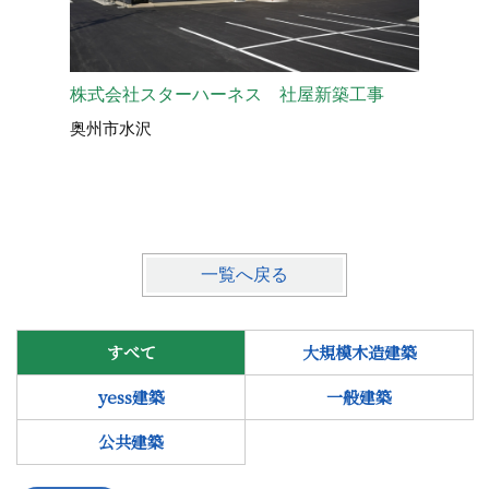
株式会社スターハーネス 社屋新築工事
マルヰ産
奥州市水沢
奥州市水
一覧へ戻る
すべて
大規模木造建築
yess建築
一般建築
公共建築