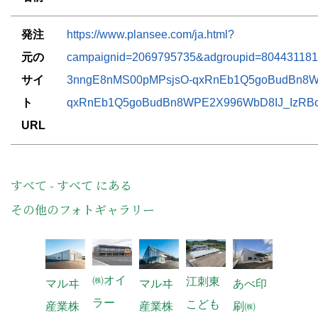
発注
https://www.plansee.com/ja.html?
元の
campaignid=2069795735&adgroupid=80
サイ
3nngE8nMS00pMPsjsO-qxRnEb1Q5goBudBn8WP
ト
qxRnEb1Q5goBudBn8WPE2X996WbD8IJ_IzR
URL
すべて - すべて にある
その他のフォトギャラリー
㈱オイ
社会福
江刺東
マルヰ
あべ印
マルヰ
ラー
祉法人
こども
産業株
刷㈱
産業株