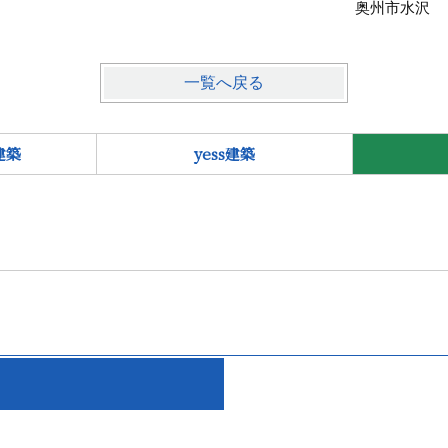
奥州市水沢
一覧へ戻る
建築
yess建築