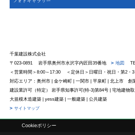
フォトギャラリー
千葉建設株式会社
〒023-0891
岩手県奥州市水沢字内匠田39番地
地図
T
＜営業時間＞8:00～17:30
＜定休日＞日曜日・祝日・第2・3
対応エリア：奥州市 | 金ケ崎町 | 一関市 | 平泉町 | 北上市
創業
建設業許可（特定） 岩手県知事許可(特-3)第84号 | 宅地建物取引
大規模木造建築 | yess建築 | 一般建築 | 公共建築
サイトマップ
Cookieポリシー
Copyright (c) chibakensetsu. All Rights Reserved.
|
Produced by
ゴデス