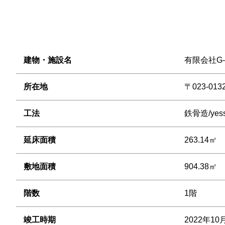
建物・施設名
有限会社G-e
所在地
〒023-0
工法
鉄骨造/ye
延床面積
263.14㎡
敷地面積
904.38㎡
階数
1階
竣工時期
2022年10