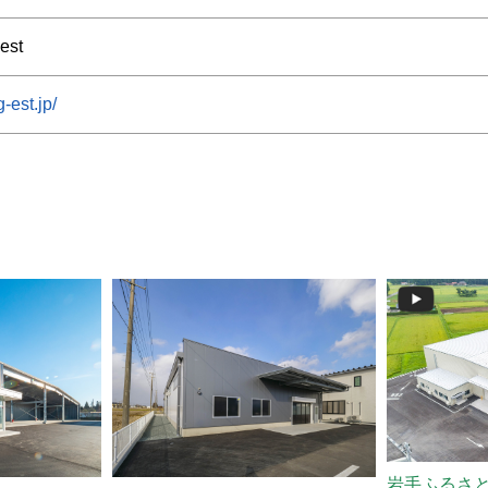
st
-est.jp/
岩手ふるさと