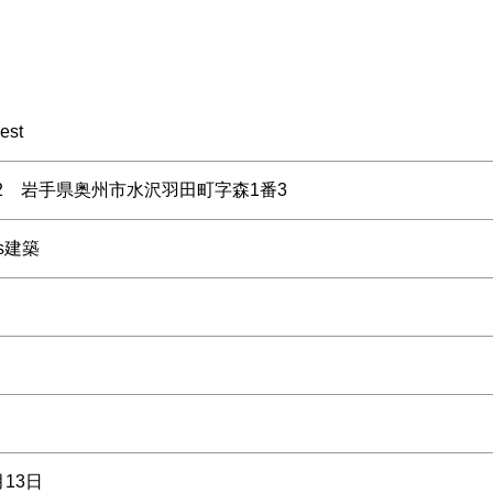
st
132 岩手県奥州市水沢羽田町字森1番3
ss建築
月13日