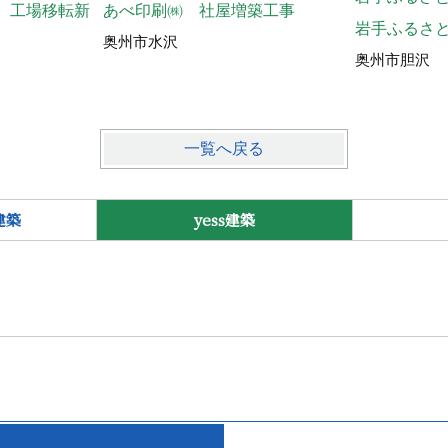
 工場移転新
あべ印刷㈱ 社屋増築工事
岩手ふるさ
奥州市水沢
奥州市胆沢
一覧へ戻る
建築
yess建築