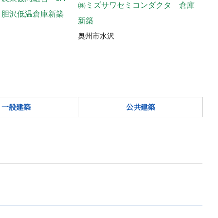
㈱ミズサワセミコンダクタ 倉庫
奥州
と胆沢低温倉庫新築
新築
奥州市水沢
一般建築
公共建築