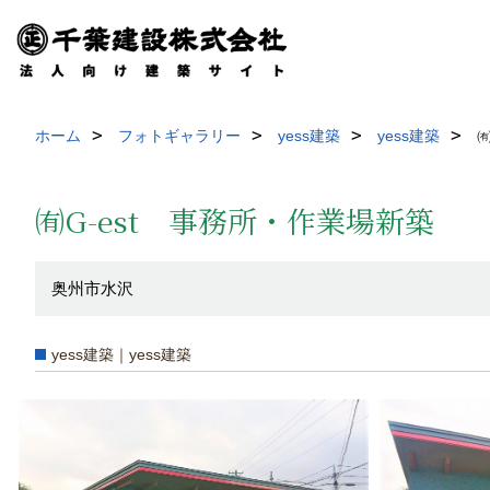
ホーム
フォトギャラリー
yess建築
yess建築
㈲
㈲G-est 事務所・作業場新築
奥州市水沢
yess建築｜yess建築