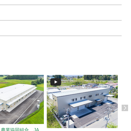
イワ
農業協同組合 JA