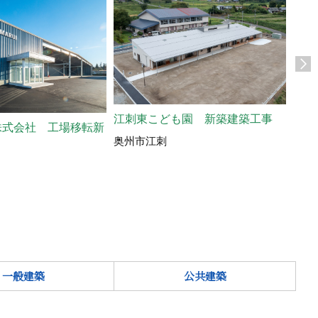
江刺東こども園 新築建築工事
株式会社 工場移転新
あべ
奥州市江刺
奥州
一般建築
公共建築