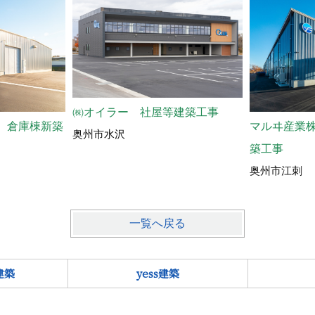
㈱オイラー 社屋等建築工事
マルヰ産業
 倉庫棟新築
奥州市水沢
築工事
奥州市江刺
一覧へ戻る
建築
yess建築