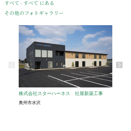
すべて - すべて にある
その他のフォトギャラリー
株式会社スターハーネス 社屋新築工事
マルヰ産
奥州市水沢
奥州市水