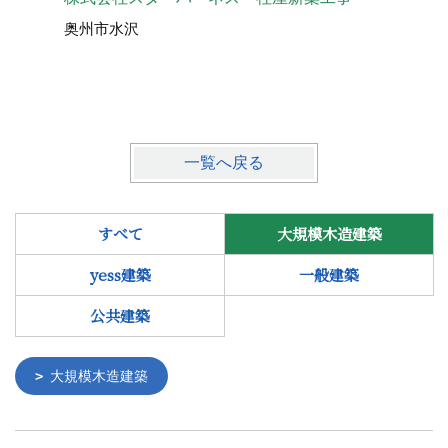
社会福祉
奥州市水沢
奥州市江
一覧へ戻る
すべて
大規模木造建築
yess建築
一般建築
公共建築
大規模木造建築