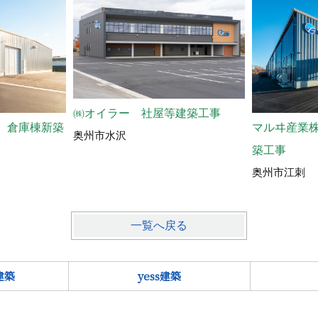
㈱オイラー 社屋等建築工事
マルヰ産業
 倉庫棟新築
奥州市水沢
築工事
奥州市江刺
一覧へ戻る
建築
yess建築