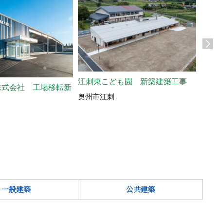
江刺東こども園 新築建築工事
株式会社 工場移転新
あべ
奥州市江刺
奥州
一般建築
公共建築